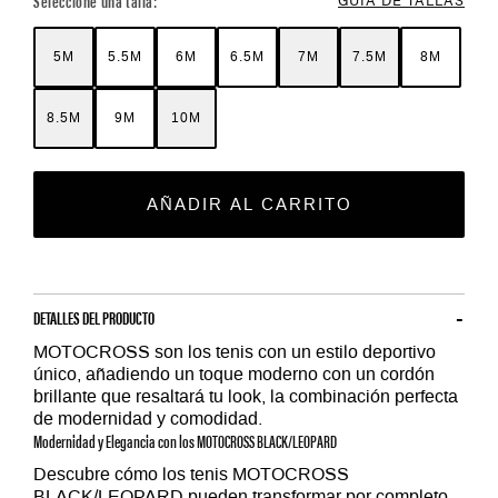
Seleccione una talla:
5M
5.5M
6M
6.5M
7M
7.5M
8M
8.5M
9M
10M
AÑADIR AL CARRITO
DETALLES DEL PRODUCTO
MOTOCROSS son los tenis con un estilo deportivo
único, añadiendo un toque moderno con un cordón
brillante que resaltará tu look, la combinación perfecta
de modernidad y comodidad.
Modernidad y Elegancia con los MOTOCROSS BLACK/LEOPARD
Descubre cómo los tenis
MOTOCROSS
BLACK/LEOPARD
pueden transformar por completo