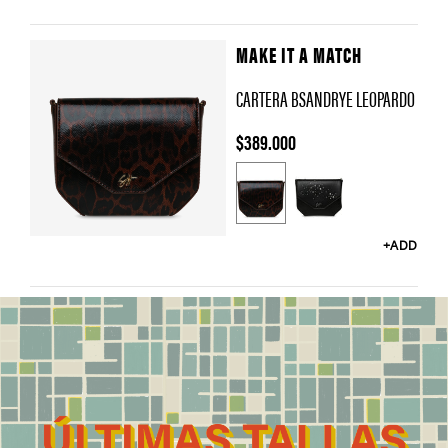
MAKE IT A MATCH
CARTERA BSANDRYE LEOPARDO
$389.000
C
o
l
+ADD
o
r
Y
o
u
m
a
y