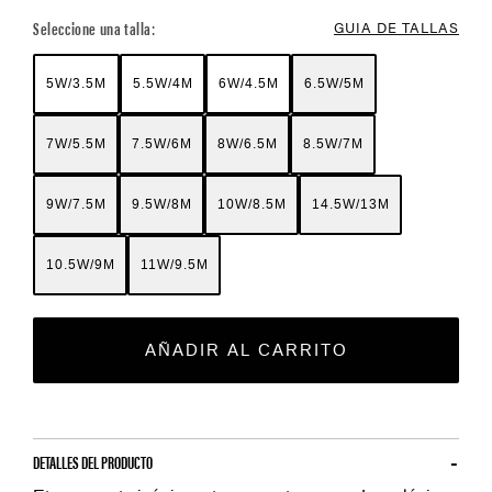
Seleccione una talla:
GUIA DE TALLAS
5W/3.5M
5.5W/4M
6W/4.5M
6.5W/5M
7W/5.5M
7.5W/6M
8W/6.5M
8.5W/7M
9W/7.5M
9.5W/8M
10W/8.5M
14.5W/13M
10.5W/9M
11W/9.5M
AÑADIR AL CARRITO
DETALLES DEL PRODUCTO