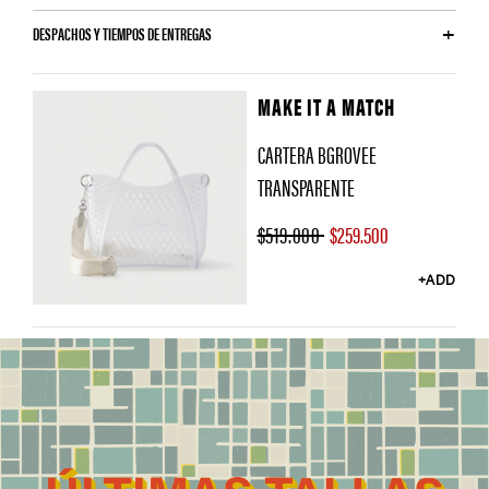
DESPACHOS Y TIEMPOS DE ENTREGAS
MAKE IT A MATCH
CARTERA BGROVEE
TRANSPARENTE
$519.000
$259.500
+ADD
Y
o
u
m
a