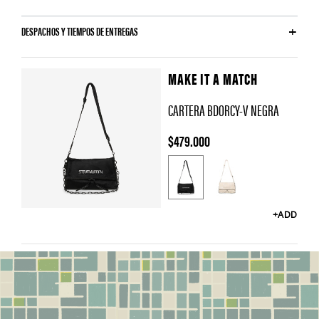
DESPACHOS Y TIEMPOS DE ENTREGAS
MAKE IT A MATCH
CARTERA BDORCY-V NEGRA
$479.000
C
o
l
+ADD
o
r
Y
o
u
m