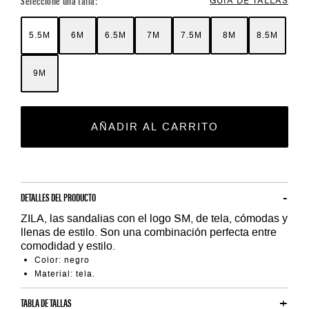
Seleccione una talla:
5.5M
6M
6.5M
7M
7.5M
8M
8.5M
9M
AÑADIR AL CARRITO
DETALLES DEL PRODUCTO
ZILA, las sandalias con el logo SM, de tela, cómodas y
llenas de estilo. Son una combinación perfecta entre
comodidad y estilo.
Color: negro
Material: tela.
TABLA DE TALLAS