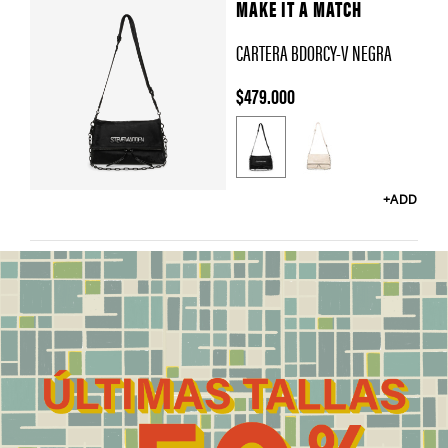
MAKE IT A MATCH
CARTERA BDORCY-V NEGRA
$479.000
C
o
l
+ADD
o
r
Y
o
u
m
a
y
a
l