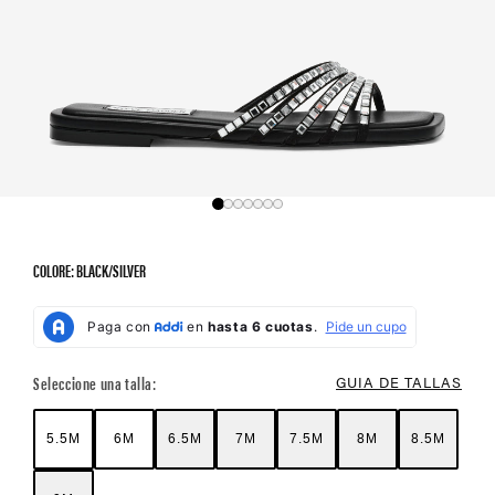
COLORE: BLACK/SILVER
Color Options
Seleccione una talla:
GUIA DE TALLAS
5.5M
6M
6.5M
7M
7.5M
8M
8.5M