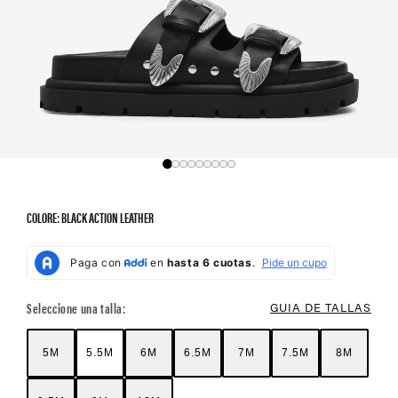
COLORE: BLACK ACTION LEATHER
Color Options
Seleccione una talla:
GUIA DE TALLAS
5M
5.5M
6M
6.5M
7M
7.5M
8M