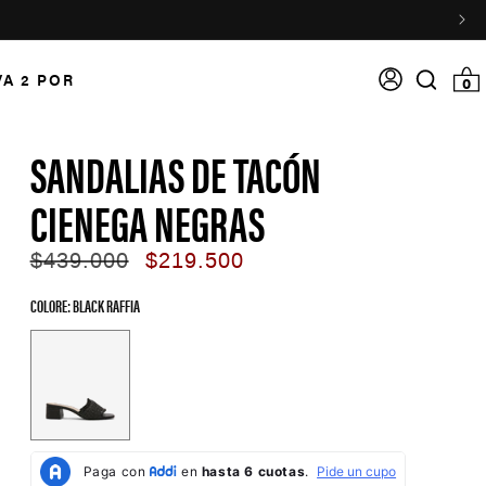
Acceso
VA 2 POR
0 item
0
Search
input
SANDALIAS DE TACÓN
CIENEGA NEGRAS
Regular
$439.000
Sale
$219.500
price
price
COLORE: BLACK RAFFIA
Color Options