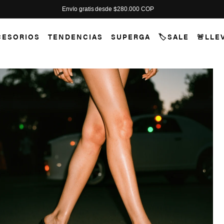
¡Pago seguro con tu tarjeta crédito o débito preferida!
CESORIOS
TENDENCIAS
SUPERGA
🏷️SALE
🚨LLE