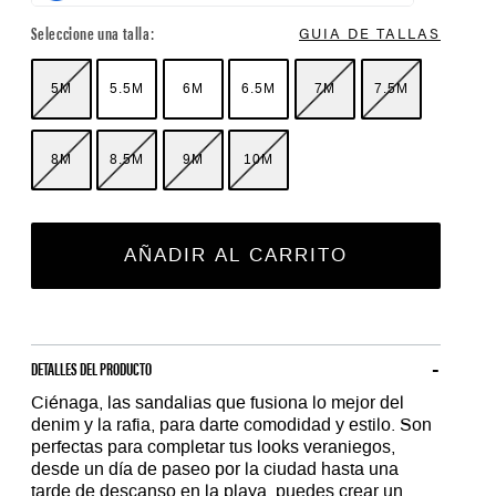
Seleccione una talla:
GUIA DE TALLAS
5M
5.5M
6M
6.5M
7M
7.5M
8M
8.5M
9M
10M
AÑADIR AL CARRITO
DETALLES DEL PRODUCTO
Ciénaga, las sandalias que fusiona lo mejor del
denim y la rafia, para darte comodidad y estilo. Son
perfectas para completar tus looks veraniegos,
desde un día de paseo por la ciudad hasta una
tarde de descanso en la playa, puedes crear un