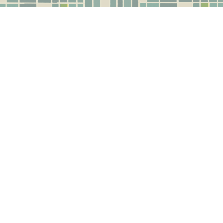
POLÍTICAS
SERVICIO AL
CLIENTE
Términos y
Condiciones
Mi Cuenta
Política de Cambios
Contáctanos
y Devoluciones
Guía de
Política de Envíos
devoluciones y
garantías
Política de
Privacidad de Datos
Autogestión de
Personales
devolución
Promociones
Autogestión de
Garantías
Medios de Pago
Recoge en tienda
Preguntas
Frecuentes
Superintendencia de
Industria y Comercio