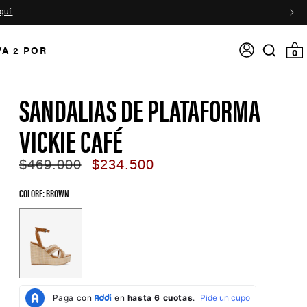
quí.
Acceso
VA 2 POR
0 item
0
Search
input
SANDALIAS DE PLATAFORMA
VICKIE CAFÉ
Regular
$469.000
Sale
$234.500
price
price
COLORE: BROWN
Color Options