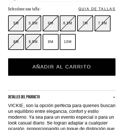
Seleccione una talla:
GUIA DE TALLAS
5M
5.5M
6M
6.5M
7M
7.5M
8M
8.5M
9M
10M
AÑADIR AL CARRITO
DETALLES DEL PRODUCTO
VICKIE, son la opción perfecta para quienes buscan
un equilibrio entre elegancia, confort y estilo
moderno. Ya sea para un evento especial o para un
look casual diario. Se logran adaptar a cualquier
ocasión, proporcionando un toque de distinción que