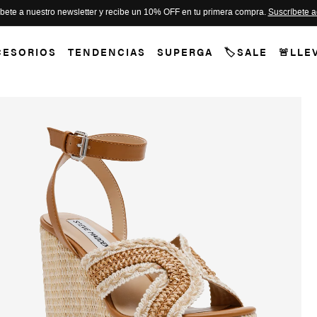
bete a nuestro newsletter y recibe un 10% OFF en tu primera compra.
Suscríbete a
CESORIOS
TENDENCIAS
SUPERGA
🏷️SALE
🚨LLE