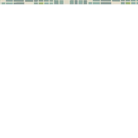
MÁS
NUESTRAS
INFORMACIÓN
TIENDAS
Limpieza Y
Cuidados
Tabla De Tallas De
Calzado
Blog