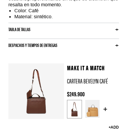
resalta en todo momento.
Color: Café
Material: sintético.
TABLA DE TALLAS
DESPACHOS Y TIEMPOS DE ENTREGAS
MAKE IT A MATCH
CARTERA BEVELYN CAFÉ
$249.900
C
o
l
+ADD
o