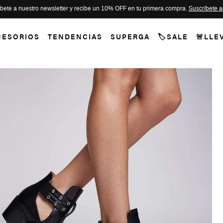
bete a nuestro newsletter y recibe un 10% OFF en tu primera compra.
Suscríbete a
CESORIOS
TENDENCIAS
SUPERGA
🏷️SALE
🚨LLE