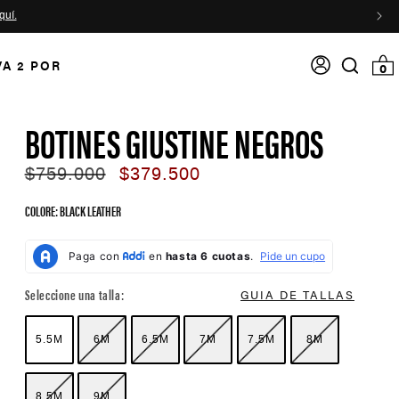
quí.
Acceso
VA 2 POR
0 item
0
Search
input
BOTINES GIUSTINE NEGROS
Regular
$759.000
Sale
$379.500
price
price
COLORE: BLACK LEATHER
Color Options
Seleccione una talla:
GUIA DE TALLAS
5.5M
6M
6.5M
7M
7.5M
8M
8.5M
9M