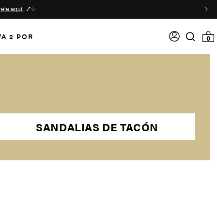
ela aquí.
💅✨
Acceso
VA 2 POR
0 item
0
Search
input
SANDALIAS DE TACÓN