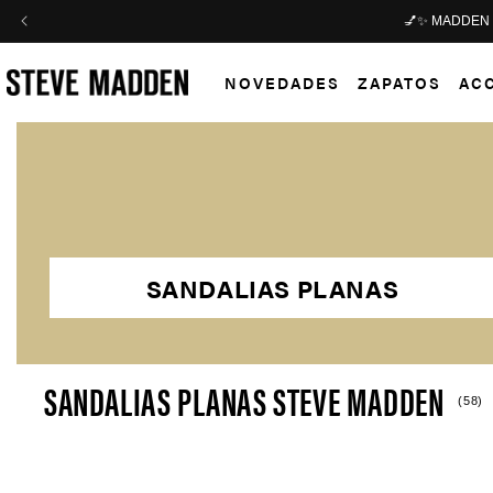
Skip to header
Skip to menu
Skip to content
Skip to footer
💅✨ MADDEN GIR
NOVEDADES
ZAPATOS
AC
SANDALIAS PLANAS
SANDALIAS PLANAS STEVE MADDEN
(58)