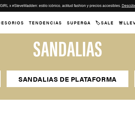
L x #SteveMadden: estilo icónico, actitud fashion y precios accesibles.
Descúbr
CESORIOS
TENDENCIAS
SUPERGA
🏷️SALE
🚨LLE
SANDALIAS
SANDALIAS DE PLATAFORMA